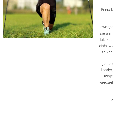
Przez 
Pewnego 
się u m
jaki zb
ciała, 
zniknę
Jeste
kondyc
swoje
wiedzie
J