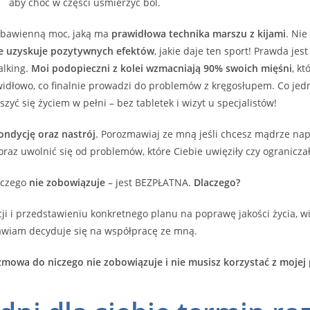
aby choć w części uśmierzyć ból.
zbawienną moc, jaką ma
prawidłowa technika marszu z kijami
. Ni
e uzyskuje pozytywnych efektów
, jakie daje ten sport! Prawda jest
alking.
M
oi podopieczni z kolei wzmacniają 90% swoich mięśni
, k
rawidłowo, co finalnie prowadzi do problemów z kręgosłupem. Co je
szyć się życiem w pełni – bez tabletek i wizyt u specjalistów!
ondycję oraz nastrój
. Porozmawiaj ze mną jeśli chcesz mądrze na
ę oraz uwolnić się od problemów, które Ciebie uwięziły czy ograniczał
iczego
nie zobowiązuje
– jest BEZPŁATNA.
Dlaczego?
 i przedstawieniu konkretnego planu na poprawę jakości życia, wi
wiam decyduje się na współpracę ze mną.
ozmowa do niczego nie zobowiązuje i nie musisz korzystać z moje