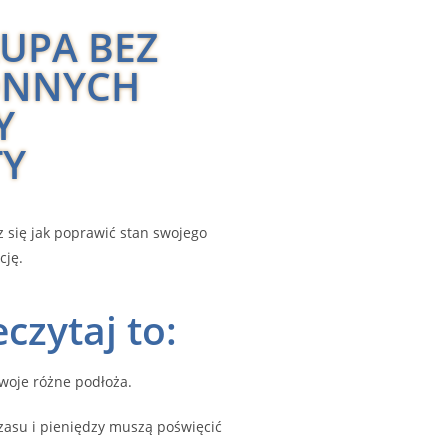
ŁUPA BEZ
ONNYCH
Y
TY
z się jak poprawić stan swojego
cję.
zytaj to:
woje różne podłoża.
zasu i pieniędzy muszą poświęcić