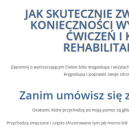
JAK SKUTECZNIE Z
KONIECZNOŚCI 
ĆWICZEŃ I
REHABILITA
Zapomnij o wyniszczającym Ciebie bólu kręgosłupa i wizytach 
kręgosłupa i poprawić swoje zdrow
Zanim umówisz się 
Osobami, które przychodzą po moją pomoc są główn
Przychodzą zmęczone i często sfrustrowane tym jak mocno ból p