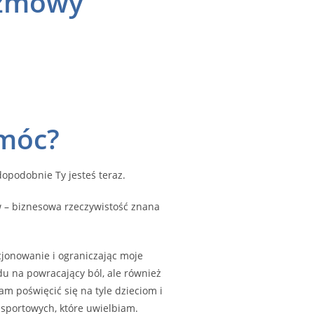
ozmowy
omóc?
opodobnie Ty jesteś teraz.
w – biznesowa rzeczywistość znana
cjonowanie i ograniczając moje
du na powracający ból, ale również
am poświęcić się na tyle dzieciom i
 sportowych, które uwielbiam.