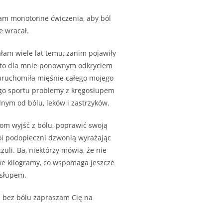
ałam monotonne ćwiczenia, aby ból
e wracał.
łam wiele lat temu, zanim pojawiły
o to dla mnie ponownym odkryciem
uruchomiła mięśnie całego mojego
tego sportu problemy z kręgosłupem
olnym od bólu, leków i zastrzyków.
iom wyjść z bólu, poprawić swoją
oi podopieczni dzwonią wyrażając
zuli. Ba, niektórzy mówią, że nie
owe kilogramy, co wspomaga jeszcze
osłupem.
a bez bólu zapraszam Cię na