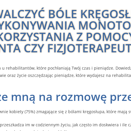
WALCZYĆ BÓLE KRĘGOS
WYKONYWANIA MONOT
 KORZYSTANIA Z POMOC
NTA CZY FIZJOTERAPEU
u rehabilitantów, które pochłaniają Twój czas i pieniądze. Dowied
ie oraz życie oszczędzając pieniądze, które wydajesz na rehabilita
ze mną na rozmowę przec
ie kobiety (75%) zmagające się z bólami kręgosłupa, które mają s
rzeszkadza im w codziennym życiu, jak często im doskwiera i ile c