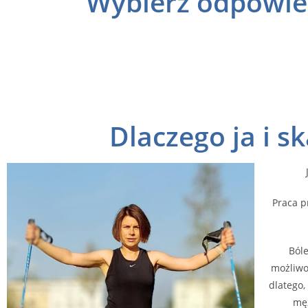
Wybierz odpowie
Dlaczego ja i 
Praca p
Bóle
możliwo
dlatego,
męż