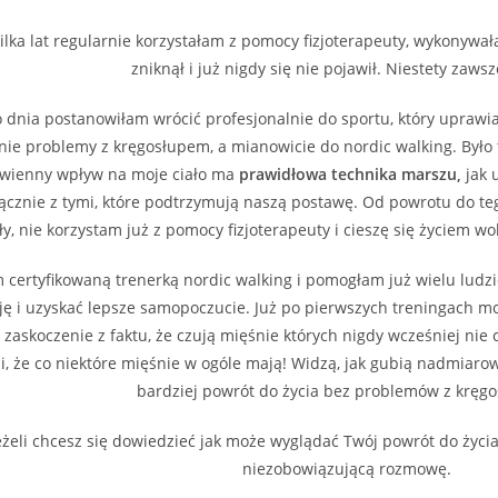
kilka lat regularnie korzystałam z pomocy fizjoterapeuty, wykonyw
zniknął i już nigdy się nie pojawił. Niestety zawsz
dnia postanowiłam wrócić profesjonalnie do sportu, który uprawia
nie problemy z kręgosłupem, a mianowicie do nordic walking. Był
awienny wpływ na moje ciało ma
prawidłowa technika marszu,
jak 
włącznie z tymi, które podtrzymują naszą postawę. Od powrotu do 
ły, nie korzystam już z pomocy fizjoterapeuty i cieszę się życiem w
m certyfikowaną trenerką nordic walking i pomogłam już wielu ludz
ję i uzyskać lepsze samopoczucie. Już po pierwszych treningach m
 zaskoczenie z faktu, że czują mięśnie których nigdy wcześniej nie c
li, że co niektóre mięśnie w ogóle mają! Widzą, jak gubią nadmiar
bardziej powrót do życia bez problemów z kręg
eżeli chcesz się dowiedzieć jak może wyglądać Twój powrót do życi
niezobowiązującą rozmowę.