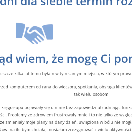
dni dla siebie termin r
skąd wiem, że mogę Ci p
Jeszcze kilka lat temu byłam w tym samym miejscu, w którym prawd
rzed komputerem od rana do wieczora, spotkania, obsługa klientó
tak wielu osobom.
 kręgosłupa pojawiały się u mnie bez zapowiedzi utrudniając funk
ści. Problemy ze zdrowiem frustrowały mnie i to nie tylko ze wzglę
 że zmieniały moje plany na dany dzień, uwięziona w bólu nie mogł
owi na ile bym chciała, musiałam zrezygnować z wielu aktywności